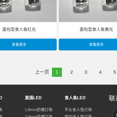
面包型食人鱼红光
面包型食人鱼黄光
查看更多
查看更多
上一页
1
2
3
4
5
联
D
直插LED
食人鱼LED
珠
1.8mm奶嘴灯珠
平头食人鱼灯珠
珠
2.0mm奶嘴灯珠
面包食人鱼灯珠