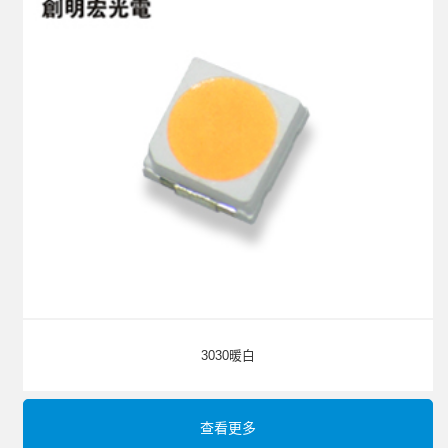
3030暖白
查看更多