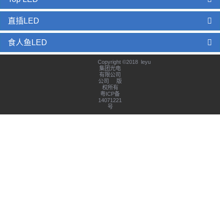
直插LED
食人鱼LED
Copyright ©2018 leyu
集团光电
有限公司
公司 版
权所有
粤ICP备
14071221
号