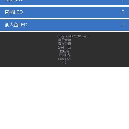
直插LED
食人鱼LED
Copyright ©2018 leyu
集团光电
有限公司
公司 版
权所有
粤ICP备
14071221
号