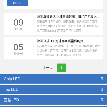
MORE
深圳直插式LED,纯金线封装，白光产能最大工厂
09
随着贴片灯珠产品的大规模应用，很多终端工厂逐渐
用贴片LED替代了传统费工费时的直插式LED的灯珠，
2019-03
生产直插式LED的厂家生产订单也逐年
深圳直插LED灯珠哪家质量做的好
05
leyu集团光电有限公司，是一家已有10余年直插LED封
装经验的生产厂家，公司产线全部采用全自动化设备
2019-03
生产，10余年灯珠一直坚持采用99 9%
上一页
1
Chip LED
Top LED
直插LED