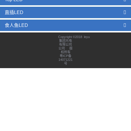
直插LED
食人鱼LED
Copyright ©2018 leyu
集团光电
有限公司
公司 版
权所有
粤ICP备
14071221
号