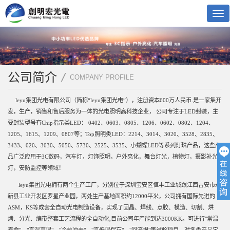
Tog
nav
公司简介
/
COMPANY PROFILE
leyu集团光电有限公司（简称“leyu集团光电”），注册资本600万人民币.是一家集开
发，生产，销售和售后服务为一体的光电照明高科技企业， 公司专注于LED封装，主
要封装型号有Chip指示类LED： 0402、0603、0805、1206、0602、0802、1204、
1205、1615、1209、0807等；Top照明类LED：2214、3014、3020、3528、2835、
3433、020、3030、5050、5730、2525、3535、小蝴蝶LED等系列灯珠产品，这些产
品广泛应用于3C数码，汽车灯，灯饰照明，户外亮化，舞台灯光，植物灯，摄影补光
灯，安防监控等领域！
leyu集团光电拥有两个生产工厂，分别位于深圳宝安区恒丰工业城跟江西吉安市永
新县工业开发区罗星产业园，两处生产基地面积约12000平米，公司拥有国际先进的
ASM，KS等成套全自动光电制造设备，实现了固晶、焊线、点胶、模造、切割、烘
烤、分光、编带整套工艺流程的全自动化,目前公司年产能到达3000KK。可进行"常温
寿命"、"高温高湿"、"冷热冲击"、"高低温保存"、"回流焊"等试验项目，对各类产品定