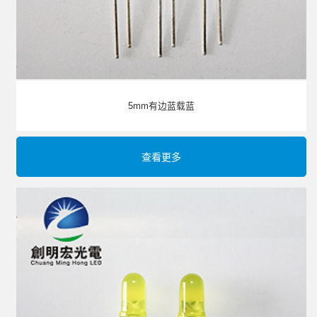
5mm有边蓝载蓝
查看更多